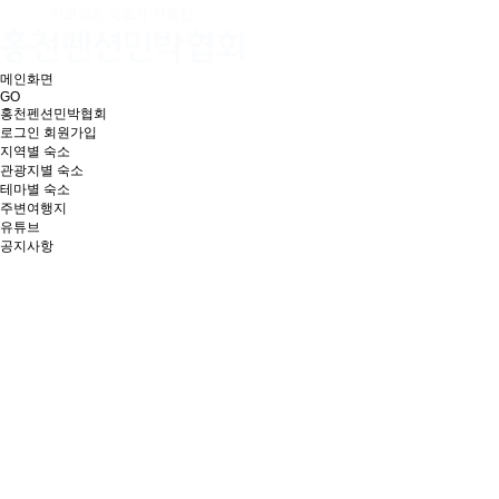
메인화면
GO
홍천펜션민박협회
로그인
회원가입
지역별 숙소
관광지별 숙소
테마별 숙소
주변여행지
유튜브
공지사항