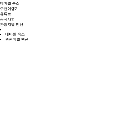
테마별 숙소
주변여행지
유튜브
공지사항
관광지별 펜션
테마별 숙소
관광지별 펜션
전체
홍천읍·남면
북방면
서면
영귀미면
화촌면
두촌면·내촌면
용소계곡펜션
추천
가족형
계곡
개별바베큐
가리산
용소계곡
민박주소
강원특별자치도 홍천군 두촌면 군유동길 361-22