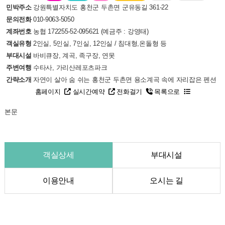
민박주소
강원특별자치도 홍천군 두촌면 군유동길 361-22
문의전화
010-9063-5050
계좌번호
농협 172255-52-095621 (예금주 : 강영태)
객실유형
2인실, 5인실, 7인실, 12인실 / 침대형,온돌형 등
부대시설
바비큐장, 계곡, 족구장, 연못
주변여행
수타사, 가리산레포츠파크
간략소개
자연이 살아 숨 쉬는 홍천군 두촌면 용소계곡 속에 자리잡은 펜션
홈페이지
실시간예약
전화걸기
목록으로
본문
객실상세
부대시설
이용안내
오시는 길