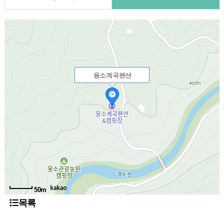
용소계곡펜션
50m
목록