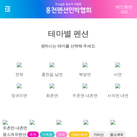
메인화면
GO
테마별 펜션
원하시는 테마를 선택해 주세요.
전체
홍천읍·남면
북방면
서면
영귀미면
화촌면
두촌면·내촌면
서석면·내면
두촌면·내촌면
용소계곡펜션
추천
가족형
계곡
개별바베큐
가리산
용소계곡