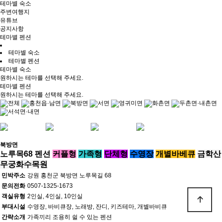
테마별 숙소
주변여행지
유튜브
공지사항
테마별 펜션
테마별 숙소
테마별 펜션
테마별 숙소
원하시는 테마를 선택해 주세요.
테마별 펜션
원하시는 테마를 선택해 주세요.
전체
홍천읍·남면
북방면
서면
영귀미면
화촌면
두촌면·내촌면
서석면·내면
북방면
노루목68 펜션
커플형
가족형
단체형
수영장
개별바베큐
금학산
무궁화수목원
민박주소
강원 홍천군 북방면 노루목길 68
문의전화
0507-1325-1673
객실유형
2인실, 4인실, 10인실
부대시설
수영장, 바비큐장, 노래방, 잔디, 키즈테마, 개별바비큐
간략소개
가족끼리 조용히 쉴 수 있는 펜션