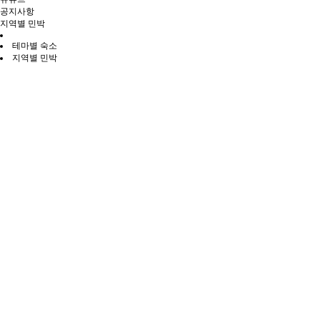
공지사항
지역별 민박
테마별 숙소
지역별 민박
전체
홍천읍·남면
북방면
서면
영귀미면
화촌면
두촌면·내촌면
서석면·내면