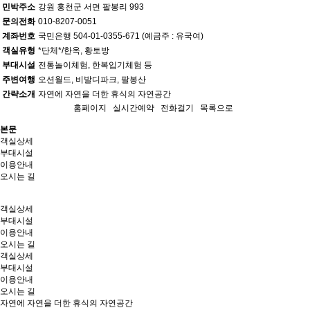
서면
나무와새
추천
가족형
단체형
한옥펜션
비발디파크
팔봉산
민박주소
강원 홍천군 서면 팔봉리 993
문의전화
010-8207-0051
계좌번호
국민은행 504-01-0355-671 (예금주 : 유국여)
객실유형
*단체*/한옥, 황토방
부대시설
전통놀이체험, 한복입기체험 등
주변여행
오션월드, 비발디파크, 팔봉산
간략소개
자연에 자연을 더한 휴식의 자연공간
홈페이지
실시간예약
전화걸기
목록으로
본문
객실상세
부대시설
이용안내
오시는 길
객실상세
부대시설
이용안내
오시는 길
객실상세
부대시설