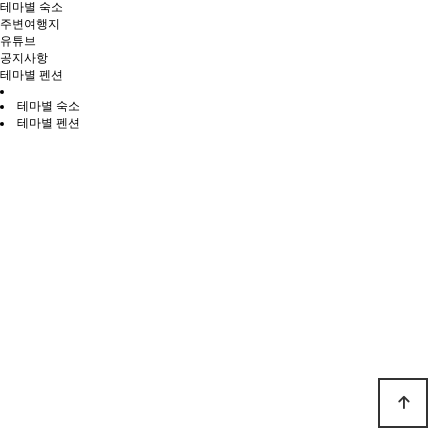
테마별 숙소
주변여행지
유튜브
공지사항
테마별 펜션
테마별 숙소
테마별 펜션
전체
홍천읍·남면
북방면
서면
영귀미면
화촌면
두촌면·내촌면
서석면·내면
서면
김행종의집
추천
커플형
가족형
단체형
비발디파크
팔봉산
민박주소
강원 홍천군 서면 개야리 122-3
문의전화
010-8950-0892
계좌번호
농협 303085-52-029323 (예금주 : 김행종)
주변여행
비발디파크, 오션월드, 팔봉산
간략소개
시골고향가듯이 편한마음으로 오셔서 편히쉬다가 가시면 됩니다.
홈페이지
실시간예약
전화걸기
목록으로