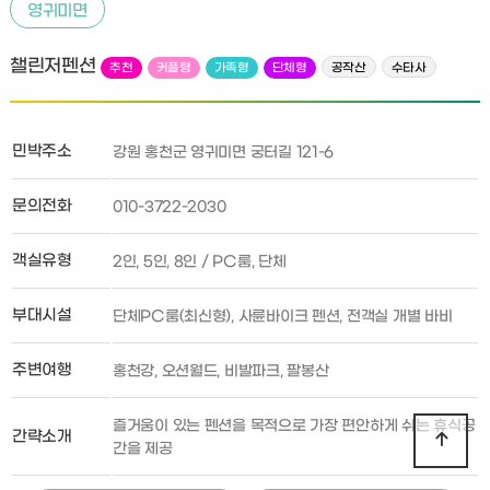
영귀미면
챌린저펜션
추천
커플형
가족형
단체형
공작산
수타사
민박주소
강원 홍천군 영귀미면 궁터길 121-6
문의전화
010-3722-2030
객실유형
2인, 5인, 8인 / PC룸, 단체
부대시설
단체PC룸(최신형), 사륜바이크 펜션, 전객실 개별 바비
주변여행
홍천강, 오션월드, 비발파크, 팔봉산
즐거움이 있는 펜션을 목적으로 가장 편안하게 쉬는 휴식공
간략소개
간을 제공