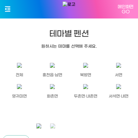
메인화면
GO
테마별 펜션
원하시는 테마를 선택해 주세요.
전체
홍천읍·남면
북방면
서면
영귀미면
화촌면
두촌면·내촌면
서석면·내면