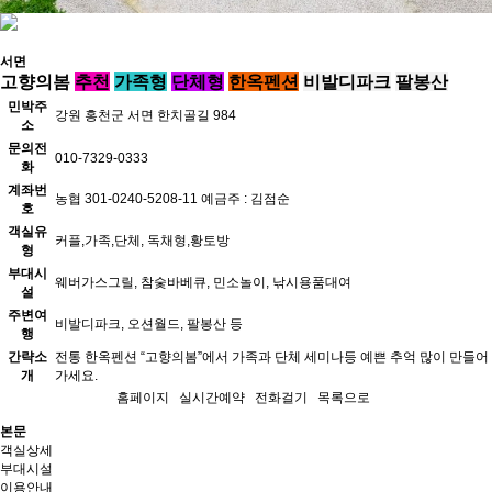
서면
고향의봄
추천
가족형
단체형
한옥펜션
비발디파크
팔봉산
민박주
강원 홍천군 서면 한치골길 984
소
문의전
010-7329-0333
화
계좌번
농협 301-0240-5208-11 예금주 : 김점순
호
객실유
커플,가족,단체, 독채형,황토방
형
부대시
웨버가스그릴, 참숯바베큐, 민소놀이, 낚시용품대여
설
주변여
비발디파크, 오션월드, 팔봉산 등
행
간략소
전통 한옥펜션 “고향의봄”에서 가족과 단체 세미나등 예쁜 추억 많이 만들어
개
가세요.
홈페이지
실시간예약
전화걸기
목록으로
본문
객실상세
부대시설
이용안내