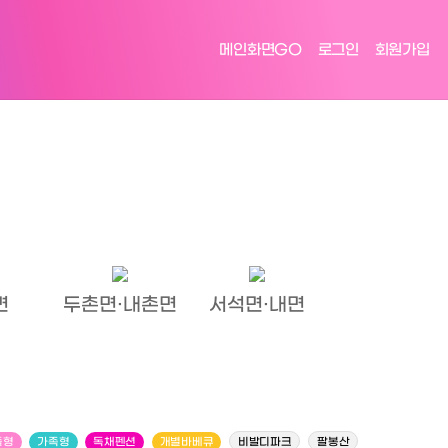
메인화면GO
로그인
회원가입
면
두촌면·내촌면
서석면·내면
플형
가족형
독채펜션
개별바베큐
비발디파크
팔봉산