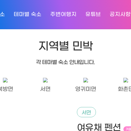
숙소
테마별 숙소
주변여행지
유튜브
공지사항
지역별 민박
각 테마별 숙소 안내입니다.
북방면
서면
영귀미면
화촌
서면
여유채 펜션
커