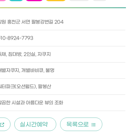
강원 홍천군 서면 팔봉강변길 204
10-8924-7793
독채, 침대방, 2인실, 자쿠지
개별자쿠지, 개별바비큐, 불멍
워터파크(오션월드), 팔봉산
깔끔한 시설과 아름다운 뷰의 조화
실시간예약
목록으로