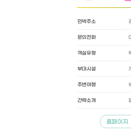
민박주소
문의전화
0
객실유형
부대시설
주변여행
간략소개
홈페이지