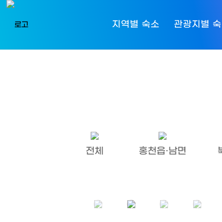
지역별 숙소
관광지별 
전체
홍천읍·남면