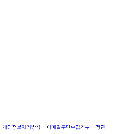
반디네허브
50m
목록
개인정보처리방침
이메일무단수집거부
정관