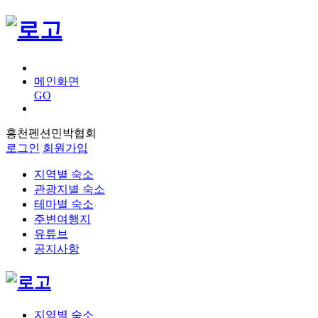
메인화면
GO
홍천펜션민박협회
로그인
회원가입
지역별 숙소
관광지별 숙소
테마별 숙소
주변여행지
유튜브
공지사항
지역별 숙소