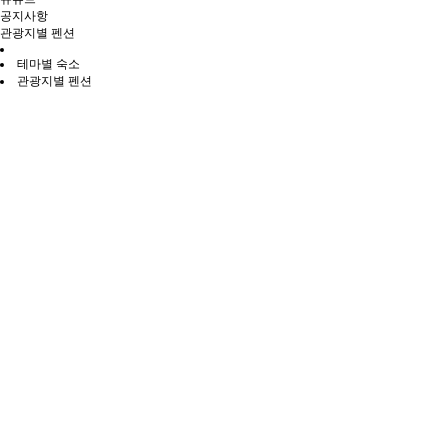
공지사항
관광지별 펜션
테마별 숙소
관광지별 펜션
전체
홍천읍·남면
북방면
서면
영귀미면
화촌면
두촌면·내촌면
서석면·내면
홍천읍·남면
쓰리웨이펜션
추천
가족형
수영장
계곡
홍천미술관
민박주소
강원 홍천군 홍천읍 높은터로 330
문의전화
010-3560-7778