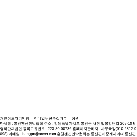
쓰리웨이펜션
50m
목록
개인정보처리방침
이메일무단수집거부
정관
단체명 : 홍천펜션민박협회
주소 : 강원특별자치도 홍천군 서면 팔봉강변길 209-10
비
영리단체법인 등록고유번호 : 223-80-00736
홈페이지관리자 : 사무국장(010-2812-0
098)
이메일 : hongpn@naver.com
홍천펜션민박협회는 통신판매중개자이며 통신판